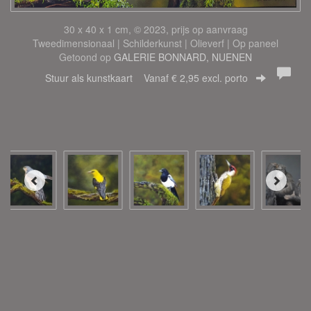
30 x 40 x 1 cm, © 2023, prijs op aanvraag
Tweedimensionaal | Schilderkunst | Olieverf | Op paneel
Getoond op
GALERIE BONNARD, NUENEN
Stuur als kunstkaart
Vanaf € 2,95 excl. porto