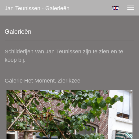
Jan Teunissen - Galerieën
Tog
navi
Galerieën
Schilderijen van Jan Teunissen zijn te zien en te
koop bij:
Galerie Het Moment
, Zierikzee