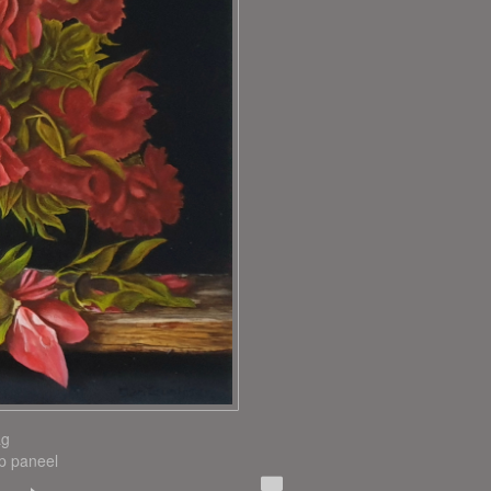
ag
Op paneel