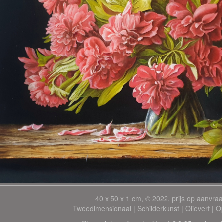
40 x 50 x 1 cm, © 2022, prijs op aanvra
Tweedimensionaal | Schilderkunst | Olieverf | 