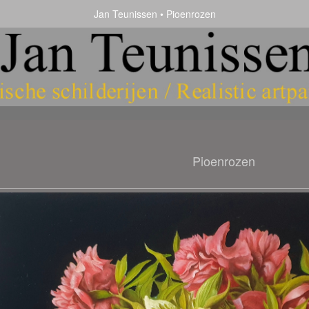
Jan Teunissen
Pioenrozen
Pioenrozen