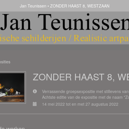
Jan Teunissen
ZONDER HAAST 8, WESTZAAN
sities
ZONDER HAAST 8, W
Verrassende groepsexpositie met stillevens van 
Achtste editie van de expositie met de naam "
14 mei 2022 tot en met 27 augustus 2022
de werken