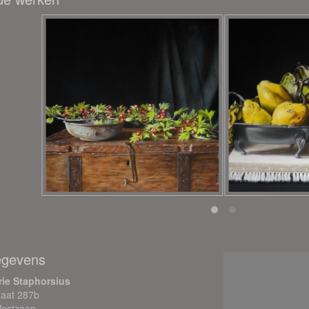
egevens
rie Staphorsius
traat 287b
estzaan