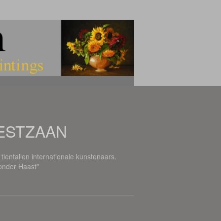
ESTZAAN
tientallen internationale kunstenaars.
Zonder Haast"