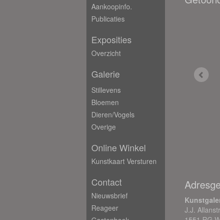
Aankoopinfo.
Publicaties
Exposities
Overzicht
Galerie
Stillevens
Bloemen
Dieren/Vogels
Overige
Online Winkel
Kunstkaart Versturen
Contact
Adresg
Nieuwsbrief
Kunstgale
Reageer
J.J. Allans
1551 RG W