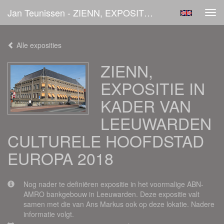
Jan Teunissen - ZIENN, EXPOSITIE IN KADER VAN LEEUWARDEN CULTURELE HOOFDSTAD EUROPA 2018
Tog
navi
Alle exposities
ZIENN,
EXPOSITIE IN
KADER VAN
LEEUWARDEN
CULTURELE HOOFDSTAD
EUROPA 2018
Nog nader te definiëren expositie in het voormalige ABN-
AMRO bankgebouw in Leeuwarden. Deze expositie valt
samen met die van Ans Markus ook op deze lokatie. Nadere
informatie volgt.