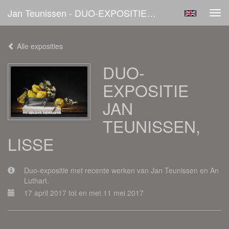
Jan Teunissen - DUO-EXPOSITIE JAN TEUNISSEN, LISSE
Tog
navi
Alle exposities
DUO-
EXPOSITIE
JAN
TEUNISSEN,
LISSE
Duo-expositie met recente werken van Jan Teunissen en An
Luthart.
17 april 2017 tot en met 11 mei 2017